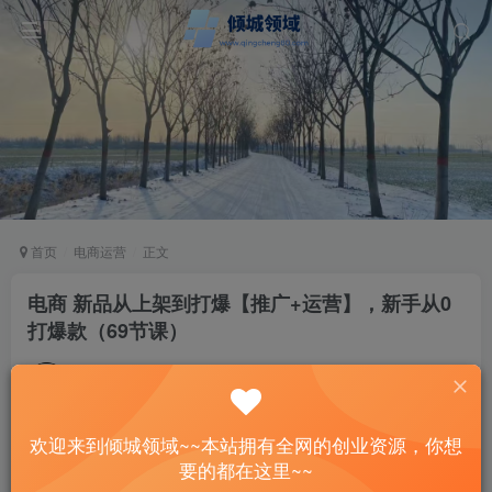
首页
电商运营
正文
电商 新品从上架到打爆【推广+运营】，新手从0
打爆款（69节课）
站长
关注
私信
2年前发布
39
5
欢迎来到倾城领域~~本站拥有全网的创业资源，你想
付费资源
要的都在这里~~
电商 新品从上架到打爆【推广+运营】，新手从0打爆款（69节课）