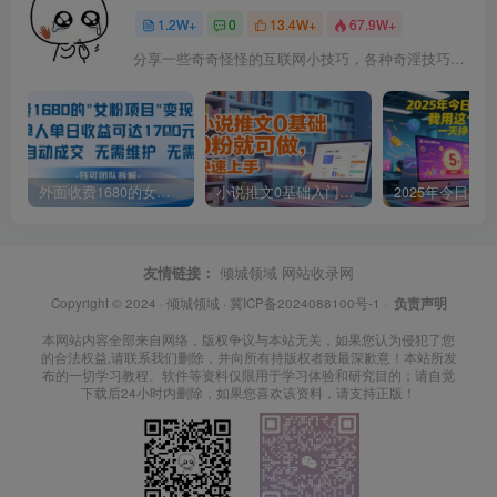
1.2W+
0
13.4W+
67.9W+
分享一些奇奇怪怪的互联网小技巧，各种奇淫技巧都在本站。
外面收费1680的女粉项目变现，单人单日收益可达1.7k，全自动成交无需维护
小说推文0基础入门教程，0粉就可做，快速上手
友情链接：
倾城领域
网站收录网
Copyright © 2024 ·
倾城领域
·
冀ICP备2024088100号-1
·
负责声明
本网站内容全部来自网络，版权争议与本站无关，如果您认为侵犯了您
的合法权益,请联系我们删除，并向所有持版权者致最深歉意！本站所发
布的一切学习教程、软件等资料仅限用于学习体验和研究目的；请自觉
下载后24小时内删除，如果您喜欢该资料，请支持正版！