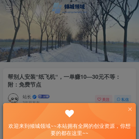
帮别人安装“纸飞机“，一单赚10—30元不等：
附：免费节点
站长
关注
私信
3年前发布
33
0
付费资源
欢迎来到倾城领域~~本站拥有全网的创业资源，你想
帮别人安装“纸飞机“，一单赚10—30元不等：附：免费节点
要的都在这里~~
此内容为付费资源，请付费后查看