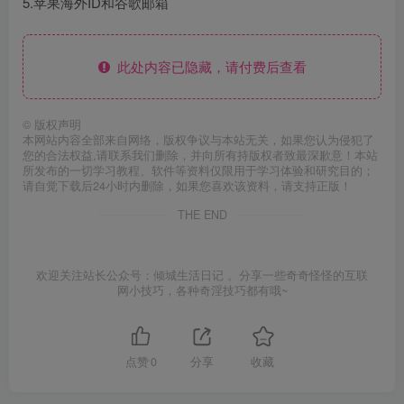
5.苹果海外ID和谷歌邮箱
此处内容已隐藏，请付费后查看
©
版权声明
本网站内容全部来自网络，版权争议与本站无关，如果您认为侵犯了
您的合法权益,请联系我们删除，并向所有持版权者致最深歉意！本站
所发布的一切学习教程、软件等资料仅限用于学习体验和研究目的；
请自觉下载后24小时内删除，如果您喜欢该资料，请支持正版！
THE END
欢迎关注站长公众号：倾城生活日记 。分享一些奇奇怪怪的互联
网小技巧，各种奇淫技巧都有哦~
点赞
0
分享
收藏