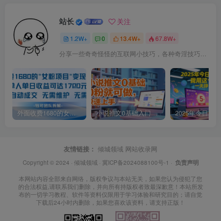
站长
关注
1.2W+
0
13.4W+
67.8W+
分享一些奇奇怪怪的互联网小技巧，各种奇淫技巧都在本站。
外面收费1680的女粉项目变现，单人单日收益可达1.7k，全自动成交无需维护
小说推文0基础入门教程，0粉就可做，快速上手
友情链接：
倾城领域
网站收录网
Copyright © 2024 ·
倾城领域
·
冀ICP备2024088100号-1
·
负责声明
本网站内容全部来自网络，版权争议与本站无关，如果您认为侵犯了您
的合法权益,请联系我们删除，并向所有持版权者致最深歉意！本站所发
布的一切学习教程、软件等资料仅限用于学习体验和研究目的；请自觉
下载后24小时内删除，如果您喜欢该资料，请支持正版！