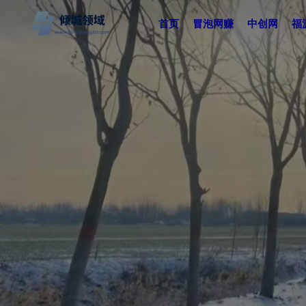
首页
冒泡网赚
中创网
福