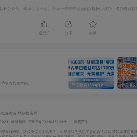
站长公众号：倾城生活日记 。分享一些奇奇怪怪的互联网小技巧，各种奇淫技
点赞
0
分享
收藏
奇淫技巧都在本站。
外面收费1680的女粉项目变现，单人单日收益可达1.7k，全自动成交无需维护
倾城领域
网站收录网
 2024 ·
倾城领域
·
冀ICP备2024088100号-1
·
负责声明
全部来自网络，版权争议与本站无关，如果您认为侵犯了您的合法权益,请联系我们删
版权者致最深歉意！本站所发布的一切学习教程、软件等资料仅限用于学习体验和研究