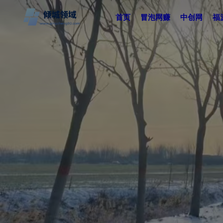
首页
冒泡网赚
中创网
福