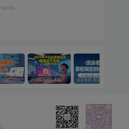
巧都有哦~
小说推文0基础入门教程，0粉就可做，快速上手
2025年今日头条新玩法，我用这个方法，一天挣了5张+
涂涂老师·淘宝无货源创业系列课(产品上架+定经营方)
除，
目