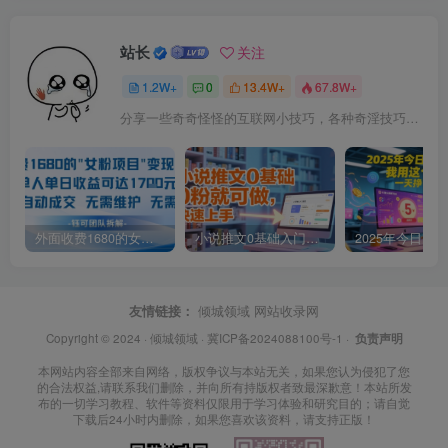
站长
关注
1.2W+
0
13.4W+
67.8W+
分享一些奇奇怪怪的互联网小技巧，各种奇淫技巧都在本站。
外面收费1680的女粉项目变现，单人单日收益可达1.7k，全自动成交无需维护
小说推文0基础入门教程，0粉就可做，快速上手
友情链接：
倾城领域
网站收录网
Copyright © 2024 ·
倾城领域
·
冀ICP备2024088100号-1
·
负责声明
本网站内容全部来自网络，版权争议与本站无关，如果您认为侵犯了您
的合法权益,请联系我们删除，并向所有持版权者致最深歉意！本站所发
布的一切学习教程、软件等资料仅限用于学习体验和研究目的；请自觉
下载后24小时内删除，如果您喜欢该资料，请支持正版！