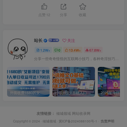
点赞
12
分享
收藏
站长
关注
1.2W+
0
13.4W+
67.8W+
分享一些奇奇怪怪的互联网小技巧，各种奇淫技巧都在本站。
外面收费1680的女粉项目变现，单人单日收益可达1.7k，全自动成交无需维护
小说推文0基础入门教程，0粉就可做，快速上手
友情链接：
倾城领域
网站收录网
Copyright © 2024 ·
倾城领域
·
冀ICP备2024088100号-1
·
负责声明