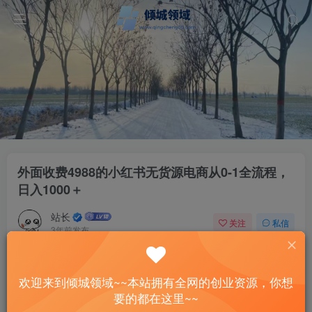
外面收费4988的小红书无货源电商从0-1全流程，
日入1000＋
站长
关注
私信
3年前发布
42
12
付费资源
欢迎来到倾城领域~~本站拥有全网的创业资源，你想
外面收费4988的小红书无货源电商从0-1全流程，日入1000＋
要的都在这里~~
此内容为付费资源，请付费后查看