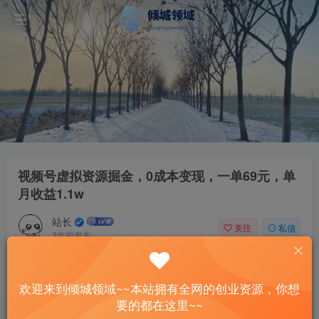
视频号虚拟资源掘金，0成本变现，一单69元，单
月收益1.1w
站长
关注
私信
3年前发布
48
8
付费资源
欢迎来到倾城领域~~本站拥有全网的创业资源，你想
视频号虚拟资源掘金，0成本变现，一单69元，单月收益1.1w
要的都在这里~~
此内容为付费资源，请付费后查看