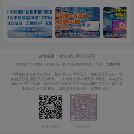
外面收费1680的女粉项目变现，单人单日收益可达1.7k，全自动成交无需维护
小说推文0基础入门教程，0粉就可做，快速上手
友情链接：
倾城领域
网站收录网
Copyright © 2024 ·
倾城领域
·
冀ICP备2024088100号-1
·
负责声明
本网站内容全部来自网络，版权争议与本站无关，如果您认为侵犯了您
的合法权益,请联系我们删除，并向所有持版权者致最深歉意！本站所发
布的一切学习教程、软件等资料仅限用于学习体验和研究目的；请自觉
下载后24小时内删除，如果您喜欢该资料，请支持正版！
关注公众号
站长微信