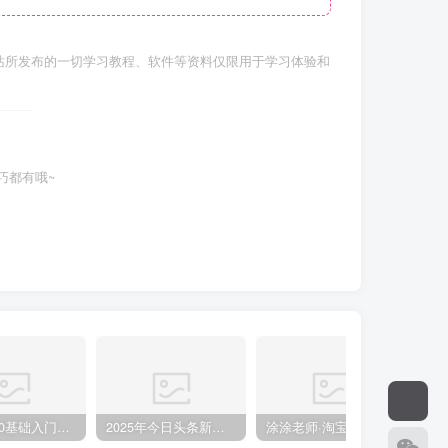
站所发布的一切学习教程、软件等资料仅限用于学习体验和
巧都有哦~
小说推文0基础入门教程，0粉就可做，快速上手
2025年今日头条新玩法，我用这个方法，一天挣了5张+
涂涂老师·淘宝无货源创业系列课(产品上架+定经营方)