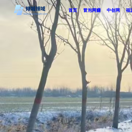
首页
冒泡网赚
中创网
福