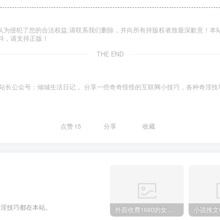
认为侵犯了您的合法权益,请联系我们删除，并向所有持版权者致最深歉意！本
料，请支持正版！
THE END
站长公众号：倾城生活日记 。分享一些奇奇怪怪的互联网小技巧，各种奇淫技
点赞
15
分享
收藏
奇淫技巧都在本站。
外面收费1680的女粉项目变现，单人单日收益可达1.7k，全自动成交无需维护