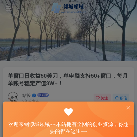
单窗口日收益50美刀，单电脑支持50+窗口，每月
单账号稳定产值3W+！
站长
关注
私信
2年前发布
60
10
付费资源
欢迎来到倾城领域~~本站拥有全网的创业资源，你想
单窗口日收益50美刀，单电脑支持50+窗口，每月单账号稳定产值3W+！
要的都在这里~~
此内容为付费资源，请付费后查看