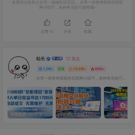
欢迎关注站长公众号：倾城生活日记 。分享一些奇奇怪怪的互联
网小技巧，各种奇淫技巧都有哦~
点赞
10
分享
收藏
站长
关注
1.2W+
0
13.4W+
68W+
分享一些奇奇怪怪的互联网小技巧，各种奇淫技巧都在本站。
外面收费1680的女粉项目变现，单人单日收益可达1.7k，全自动成交无需维护
小说推文0基础入门教程，0粉就可做，快速上手