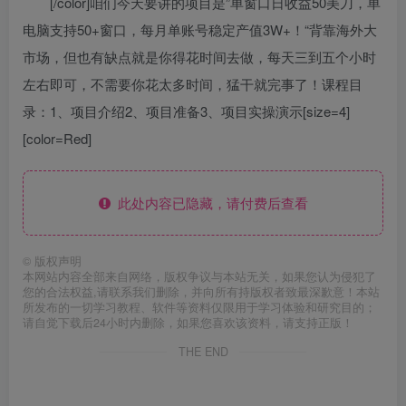
[/color]咱们今天要讲的项目是”单窗口日收益50美刀，单
电脑支持50+窗口，每月单账号稳定产值3W+！“背靠海外大
市场，但也有缺点就是你得花时间去做，每天三到五个小时
左右即可，不需要你花太多时间，猛干就完事了！课程目
录：1、项目介绍2、项目准备3、项目实操演示[size=4]
[color=Red]
此处内容已隐藏，请付费后查看
©
版权声明
本网站内容全部来自网络，版权争议与本站无关，如果您认为侵犯了
您的合法权益,请联系我们删除，并向所有持版权者致最深歉意！本站
所发布的一切学习教程、软件等资料仅限用于学习体验和研究目的；
请自觉下载后24小时内删除，如果您喜欢该资料，请支持正版！
THE END