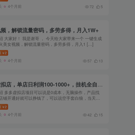
长
4个月前
72
5
频，解锁流量密码，多劳多得，月入1W+
绍 大家好！ 我是谢哥 ， 今天给大家带来一个 一键生成
火美女视频，解锁流量密码，多劳多得，月入1 […]
源
2
￥
长
4个月前
57
13
新手首选项目，拼多多虚拟店，单店日利润100-1000+，挂机全自动发货，长久稳定可批量放大操作
绍 多多虚拟店项目可以说是0成本，无脑操作，产品找
店铺开通好就可以挣钱了，可以说空手套白狼，当天做
源
2
￥
长
4个月前
42
15