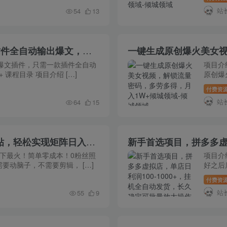
站
54
13
全网首发，AI公众号爆文插件，只需一款插件全自动输出爆文，矩阵操作，月入3W+
一键生成原创爆火美女视
号爆文插件，只需一款插件全自动
项目介
课程目录 项目介绍 […]
原创爆
付费资
站
64
15
今日头条最新6.0玩法，思路简单，复制粘贴，轻松实现矩阵日入2000+
当下最火！简单零成本！0粉丝照
项目介
要动脑子，不需要剪辑， […]
好之后
[…]
付费资
站
55
9