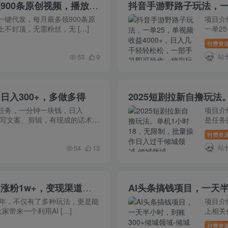
小说推文王炸玩法，一键代发，每月最多领900条原创视频，播放量收益日入500+上不封顶，无需粉丝，无需实名
一键代发，每月最多领900条原
项目介
上不封顶，无需粉丝，无 […]
一单2
付费资
站
53
9
入300+，多做多得
任务，一分钟一块钱，日入
项目介
频、写文案、剪辑，有现成的话术
是任务
[…]
付费资
站
54
13
不花一分钱，用AI制作迷你小宠物，一张图涨粉1w+，变现渠道多元化，手把手教你
AI头条搞钱项目，一天半
的元年，不仅有了多种玩法，更是能
项目介
带来一个利用AI […]
上相关
付费资