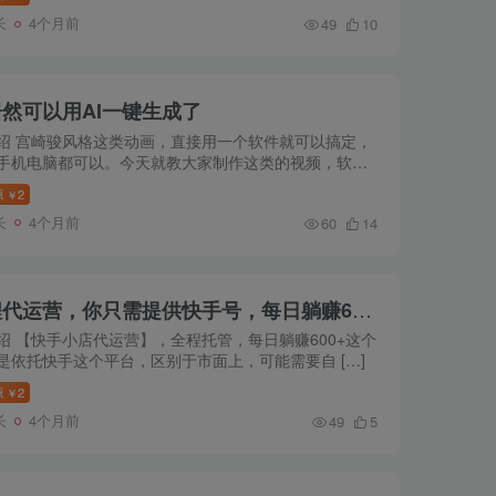
长
4个月前
49
10
然可以用AI一键生成了
绍 宫崎骏风格这类动画，直接用一个软件就可以搞定，
手机电脑都可以。今天就教大家制作这类的视频，软件
源
2
￥
长
4个月前
60
14
快手小店，专业团队全程代运营，你只需提供快手号，每日躺赚600+
绍 【快手小店代运营】，全程托管，每日躺赚600+这个
是依托快手这个平台，区别于市面上，可能需要自 […]
源
2
￥
长
4个月前
49
5