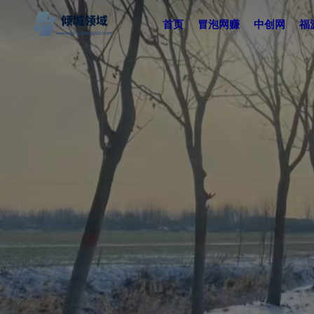
首页
冒泡网赚
中创网
福