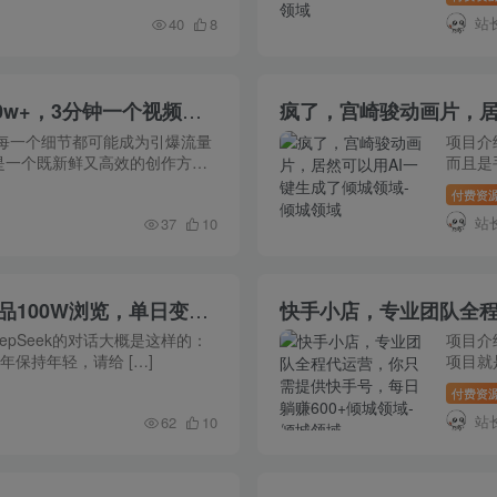
站
40
8
AI全自动做美女瑜伽视频，一条作品点赞10w+，3分钟一个视频，条条上热门，单月收益3万+
疯了，宫崎骏动画片，居
每一个细节都可能成为引爆流量
项目介
是一个既新鲜又高效的创作方式
而且是
[…]
付费资
站
37
10
用DeepSeek做中式饮食计划视频，单条作品100W浏览，单日变现1000+
epSeek的对话大概是这样的：
项目介
年保持年轻，请给 […]
项目就
付费资
站
62
10