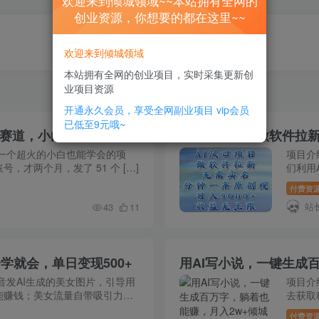
欢迎来到倾城领域~~本站拥有全网的
创业资源，你想要的都在这里~~
欢迎来到倾城领域
本站拥有全网的创业项目，实时采集更新创
业项目资源
开通永久会员，享受全网副业项目
vip会员
已低至9元哦~
用 DeepSeek 做 AI 古诗词视频，超级涨粉赛道，小白轻松 10W+（保姆级教程）
一个超火的小白也能学会的项
项目介
，才两个月，发了 51 个 […]
们利用
付费资
站
43
11
学就会，单日变现500+
用AI写小说，一键生成
音发AI生成的美女图片，引导用
项目介
能赚钱；美女流量自带吸引力
去获取
付费资