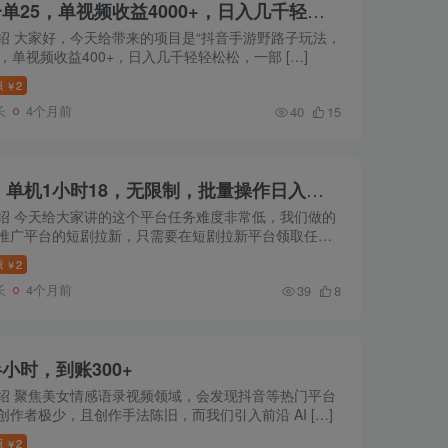
抖音手游野路子玩法，一单25，单视频收益4000+，日入几千轻轻松松，一部手机即可操作，稳定玩法， 小白轻松上手！
绍 大家好，今天给带来的项目是“抖音手游野路子玩法，
5，单视频收益400+，日入几千轻轻松松，一部 […]
源
2
￥
长
4个月前
40
15
2025短剧拉新自撸玩法。单机1小时18，无限制，批量操作日入过千
绍 今天给大家讲的这个平台任务难度非常低，我们做的
推广平台的短剧拉新，只需要在短剧拉新平台领取任务
源
2
￥
长
4个月前
39
8
小时，到账300+
绍 聚焦美女情感语录视频领域，会发现抖音等热门平台
创作者极少，且创作手法陈旧，而我们引入前沿 AI […]
源
2
￥