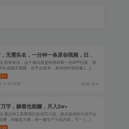
AI风口项目，做软件拉新，无需实名，一分钟一条原创视频，日入9000+，收益无上限
绍 简单来说，这个项目就是利用AI帮一些APP拉新，我
AI生成相关视频，在平台发布，发布的时候挂载 […]
源
1
￥
长
4个月前
36
6
百万字，躺着也能赚，月入2w+
绍 通过AI工具帮我们自动写小说，然后发布到小说平台
稿费，AI修改大纲，AI一键生产小说内容，可一 […]
源
2
￥